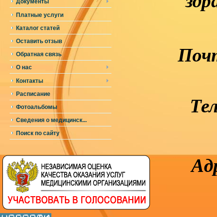
здр
Документы
Платные услуги
Каталог статей
Оставить отзыв
Почт
Обратная связь
О нас
Контакты
Расписание
Тел
Фотоальбомы
Сведения о медицинск...
Поиск по сайту
Ад