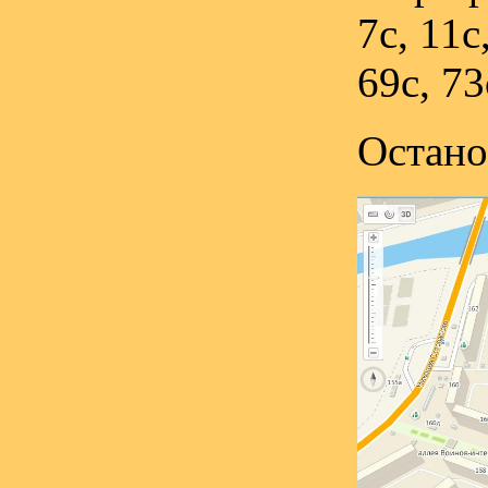
7с, 11с
69с, 73
Остано