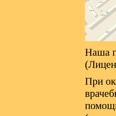
Наша п
(Лицен
При ок
врачеб
помощи