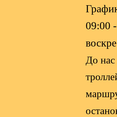
График
09:00 
воскре
До нас
тролле
маршрут
остано