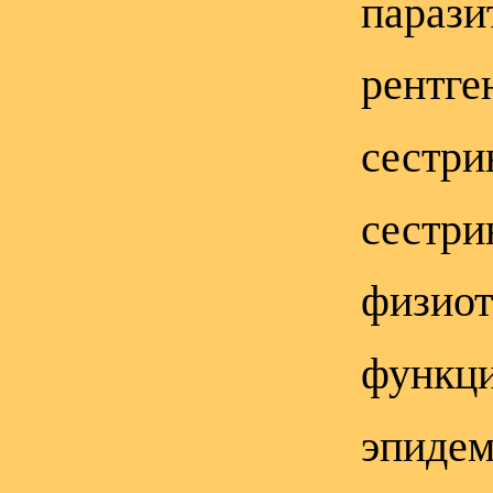
парази
рентге
сестри
сестри
физиот
функци
эпидем