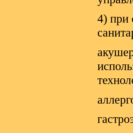
4) при
санита
акушер
исполь
технол
аллерг
гастро