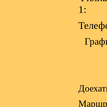
1:
Телефо
Графи
Доехать
Маршр