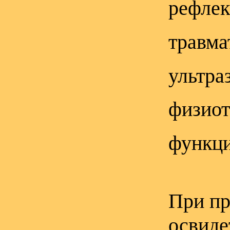
рефлек
травма
ультра
физиот
функци
При пр
освиде