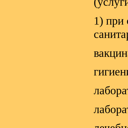
(услуги
1) при
санита
вакцин
гигиен
лабора
лабора
лечебн