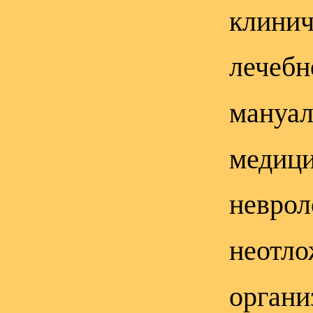
клинич
лечебн
мануал
медици
неврол
неотло
органи