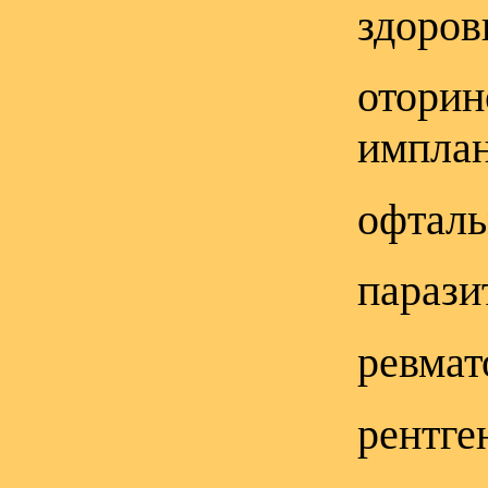
здоров
оторин
имплан
офталь
парази
ревмат
рентге