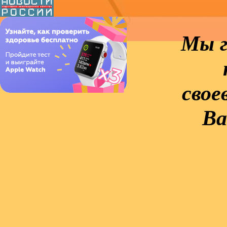
Мы г
свое
Ва