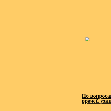
По вопроса
врачей узк